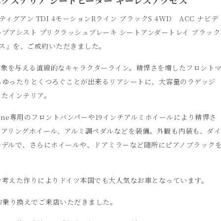
グアン TDI 4モーションRライン ブラックS 4WD ACC ナビデ
ンキープアシスト プリクラッシュブレーキ シートアンダートレイ ブラック
セス」を、ご成約いただきました。
印象を与える直線的なキャラクターライン。精悍さを増したフロント
もゆったりとくつろぐことが出来るリアシートに、大容量のラゲッジ
したインテリア。
ine専用のフロントバンパーや19インチアルミホイールにより精悍さ
テアリングホイール、アルミ調ペダルなどを装備。外観も内装も、ダイ
モデルで、さらにホイールや、ドアミラーなど随所にピアノブラック
を考えた作りによりドイツ本国でも大人気なお車となっています。
お乗り換えでご来店いただきました。