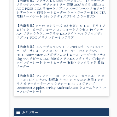
【納車御礼】レクサス NX 350h バージョンL 1オーナー パ
ノラマサンルーフ デジタルミラー 茶革 360°カメラ 3眼LED
ACC PKSB LCA リモートエアコン ルーフレール メモリー付
レザーシート 前後シートヒーター シートクーラー BSM LTA
電動テールゲート 14インチディスプレイ カラーHUD
工
【納車御礼】BMW Mシリーズ M3 セダン M DCT ドライブ
ロジック カーボンルーフ コンフォートアクセス 19インチ
AW ブラックキドニーグリル LEDライト ヘッドアップディ
スプレイ PDC メリノレザーインテリア
【納車御礼】メルセデスベンツ CLS220dスポーツEXCパッ
ケージ サンルーフ ACC シートクーラー 19インチAW
HUD Burmester エアボディコントロール レーダーセフティ
Pkg マルチビームLED 360°カメラ AMGスタイリングPkg ナ
ッパレザーシート シートヒーター 電動トランクリッド 液晶
メーター
【納車御礼】フィアット 500 1.2ドルチェ ガラスルーフ オ
ートAC 15インチAW 禁煙車 キセノン クルコン 専用インテ
リア カラーメーター バックソナー ETC フォグランプ
Uconnect AppleCarPlay AndroidAuto クロームキット ハ
ーフレザーシート
カテゴリー