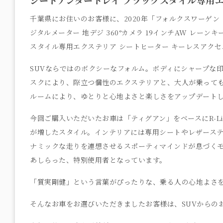
千葉県にお住いのお客様に、2020年「フォルクスワーゲン ティ
ジタルメーター 地デジ 360°カメラ 19インチAW レー
スタイル専用エクステリア シートヒーター キーレスアク
SUVならではのボクシーなフォルム。ボディにシャープな
スクにより、際立つ個性のエクステリアと、大人が乗って
ルームにより、ゆとりと心地よさと楽しさをアップデート
今回ご購入いただいたお車は「ティグアン」をベースにR-L
が増したスタイル。インテリアには専用シートやレザース
ナミックな走りを連想させるスポーティマインドが息づく
あしらった、特別使用者となっています。
「質実剛健」という言葉がぴったりな、乗る人の心地よさ
そんなお車をお選びいただきましたお客様は、SUVからの