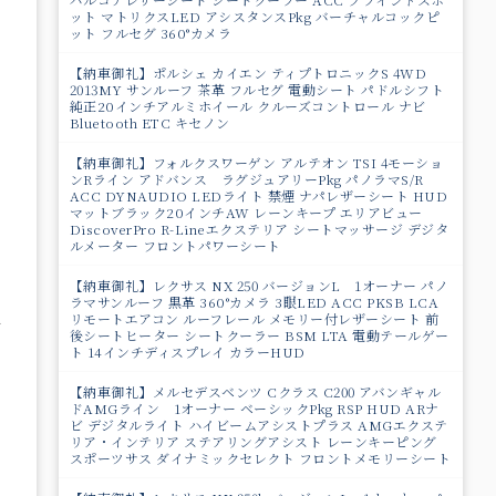
ット マトリクスLED アシスタンスPkg バーチャルコックピ
ット フルセグ 360°カメラ
【納車御礼】ポルシェ カイエン ティプトロニックS 4WD
2013MY サンルーフ 茶革 フルセグ 電動シート パドルシフト
純正20インチアルミホイール クルーズコントロール ナビ
Bluetooth ETC キセノン
マ
【納車御礼】フォルクスワーゲン アルテオン TSI 4モーショ
ンRライン アドバンス ラグジュアリーPkg パノラマS/R
ACC DYNAUDIO LEDライト 禁煙 ナパレザーシート HUD
マットブラック20インチAW レーンキープ エリアビュー
DiscoverPro R-Lineエクステリア シートマッサージ デジタ
ルメーター フロントパワーシート
【納車御礼】レクサス NX 250 バージョンL 1オーナー パノ
ラマサンルーフ 黒革 360°カメラ 3眼LED ACC PKSB LCA
リモートエアコン ルーフレール メモリー付レザーシート 前
を
後シートヒーター シートクーラー BSM LTA 電動テールゲー
ト 14インチディスプレイ カラーHUD
【納車御礼】メルセデスベンツ Cクラス C200 アバンギャル
ドAMGライン 1オーナー ベーシックPkg RSP HUD ARナ
ビ デジタルライト ハイビームアシストプラス AMGエクステ
リア・インテリア ステアリングアシスト レーンキーピング
スポーツサス ダイナミックセレクト フロントメモリーシート