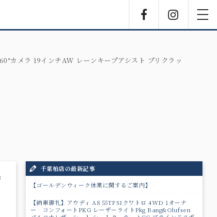
Facebook
Instagra
toggl
navig
60°カメラ 19インチAW レーンキープアシスト プリクラッ
千葉柏店の最新記事
3
【ゴールデンウィーク休業に関するご案内】
【納車御礼】アウディ A8 55TFSIクワトロ 4WD 1オーナ
ー コンフォートPKG レーザーライトPkg Bang&Olufsen
パルコナレザーシート シートクーラー ACC ブラインドスポ