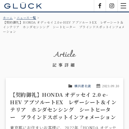
GLÜCK
Facebook
Insta
tog
nav
ホーム
ニュース一覧
【契約御礼】HONDA オデッセイ 2.0 e-HEV アブソルートEX レザーシート＆
インテリア ホンダセンシング シートヒーター ブラインドスポットインフォメ
ーション
Article
記事詳細
横浜港北店
2023.09.10
【契約御礼】HONDA オデッセイ 2.0 e-
HEV アブソルートEX レザーシート＆イン
テリア ホンダセンシング シートヒータ
ー ブラインドスポットインフォメーション
東京都にお住まいお客様に、2022年「HONDA オデッセ