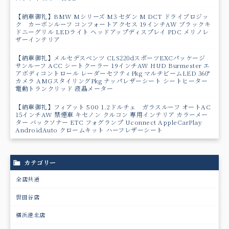
【納車御礼】BMW Mシリーズ M3 セダン M DCT ドライブロジッ
ク カーボンルーフ コンフォートアクセス 19インチAW ブラックキ
ドニーグリル LEDライト ヘッドアップディスプレイ PDC メリノレ
ザーインテリア
【納車御礼】メルセデスベンツ CLS220dスポーツEXCパッケージ
サンルーフ ACC シートクーラー 19インチAW HUD Burmester エ
アボディコントロール レーダーセフティPkg マルチビームLED 360°
カメラ AMGスタイリングPkg ナッパレザーシート シートヒーター
電動トランクリッド 液晶メーター
【納車御礼】フィアット 500 1.2ドルチェ ガラスルーフ オートAC
15インチAW 禁煙車 キセノン クルコン 専用インテリア カラーメー
ター バックソナー ETC フォグランプ Uconnect AppleCarPlay
AndroidAuto クロームキット ハーフレザーシート
カテゴリー
全店共通
世田谷店
横浜港北店