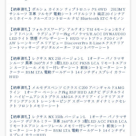
【納車御礼】ポルシェ カイエン ティプトロニックS 4WD 2013MY
サンルーフ 茶革 フルセグ 電動シート パドルシフト 純正20インチア
ルミホイール クルーズコントロール ナビ Bluetooth ETC キセノン
【納車御礼】フォルクスワーゲン アルテオン TSI 4モーションRライ
ン アドバンス ラグジュアリーPkg パノラマS/R ACC DYNAUDIO
LEDライト 禁煙 ナパレザーシート HUD マットブラック20インチ
AW レーンキープ エリアビュー DiscoverPro R-Lineエクステリア
シートマッサージ デジタルメーター フロントパワーシート
【納車御礼】レクサス NX 250 バージョンL 1オーナー パノラマサ
ンルーフ 黒革 360°カメラ 3眼LED ACC PKSB LCA リモートエアコ
ン ルーフレール メモリー付レザーシート 前後シートヒーター シート
クーラー BSM LTA 電動テールゲート 14インチディスプレイ カラー
HUD
【納車御礼】メルセデスベンツ Cクラス C200 アバンギャルドAMG
ライン 1オーナー ベーシックPkg RSP HUD ARナビ デジタルライ
ト ハイビームアシストプラス AMGエクステリア・インテリア ステ
アリングアシスト レーンキーピング スポーツサス ダイナミックセレ
クト フロントメモリーシート
【納車御礼】レクサス NX 350h バージョンL 1オーナー パノラマサ
ンルーフ デジタルミラー 茶革 360°カメラ 3眼LED ACC PKSB LCA
リモートエアコン ルーフレール メモリー付レザーシート 前後シート
ヒーター シートクーラー BSM LTA 電動テールゲート 14インチディ
スプレイ カラーHUD