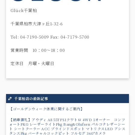
Glück千葉柏
千葉県柏市大津ヶ丘1-32-6
Tel: 04-7190-5009 Fax: 04-7179-5700
営業時間 10：00〜18：00
定休日 月曜・火曜日
千葉柏店の最新記事
【ゴールデンウィーク休業に関するご案内】
【納車御礼】アウディ A8 55TFSIクワトロ 4WD 1オーナー コンフ
ォートPKG レーザーライトPkg Bang&Olufsen パルコナレザーシー
ト シートクーラー ACC ブラインドスポット マトリクスLED アシス
タンスPkg バーチャルコックピット フルセグ 360°カメラ