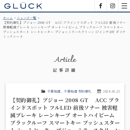
GLÜCK
Facebook
Insta
tog
nav
ホーム
ニュース一覧
【契約御礼】プジョー 2008 GT ACC ブラインドスポット フルLED 前後ソナー
被害軽減ブレーキ レーンキープ オートハイビーム ブラックルーフ スマートキー
プッシュスタート シートヒーター プジョーミラースクリーン 17インチAW ダイナ
ミックシート
Article
記事詳細
千葉柏店
,
千葉柏店 契約御礼
2024.01.21
【契約御礼】プジョー 2008 GT ACC ブラ
インドスポット フルLED 前後ソナー 被害軽
減ブレーキ レーンキープ オートハイビーム
ブラックルーフ スマートキー プッシュスター
ト シートヒーター プジョーミラースクリーン