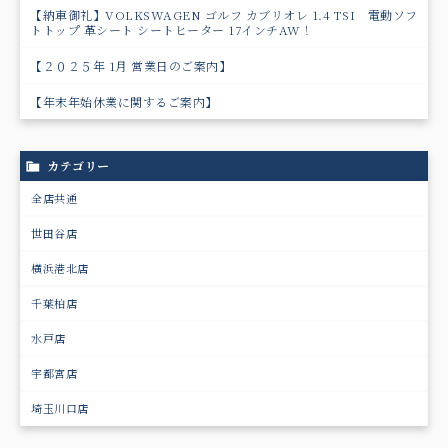
【納車御礼】VOLKSWAGEN ゴルフ カブリオレ 1.4 TSI 電動ソフ
トトップ 革シート シートヒーター 17インチAW！
【２０２５年 1月 営業日のご案内】
【年末年始休業に関するご案内】
カテゴリー
全店共通
世田谷店
横浜港北店
千葉柏店
水戸店
宇都宮店
埼玉川口店