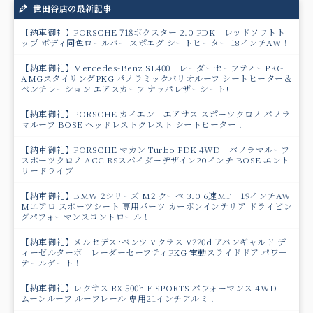
世田谷店の最新記事
【納車御礼】PORSCHE 718ボクスター 2.0 PDK レッドソフトト
ップ ボディ同色ロールバー スポエグ シートヒーター 18インチAW！
【納車御礼】Mercedes-Benz SL400 レーダーセーフティーPKG
AMGスタイリングPKG パノラミックバリオルーフ シートヒーター＆
ベンチレーション エアスカーフ ナッパレザーシート!
【納車御礼】PORSCHE カイエン エアサス スポーツクロノ パノラ
マルーフ BOSE ヘッドレストクレスト シートヒーター！
【納車御礼】PORSCHE マカン Turbo PDK 4WD パノラマルーフ
スポーツクロノ ACC RSスパイダーデザイン20インチ BOSE エント
リードライブ
【納車御礼】BMW 2シリーズ M2 クーペ 3.0 6速MT 19インチAW
Mエアロ スポーツシート 専用パーツ カーボンインテリア ドライビン
グパフォーマンスコントロール！
【納車御礼】メルセデス･ベンツ Vクラス V220d アバンギャルド デ
ィーゼルターボ レーダーセーフティPKG 電動スライドドア パワ－
テールゲート！
【納車御礼】レクサス RX 500h F SPORTS パフォーマンス 4WD
ムーンルーフ ルーフレール 専用21インチアルミ！