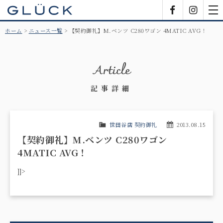
GLÜCK
Facebook
Insta
tog
nav
ホーム
ニュース一覧
【契約御礼】M.ベンツ C280ワゴン 4MATIC AVG！
Article
記事詳細
世田谷店 契約御礼
2013.08.15
【契約御礼】M.ベンツ C280ワゴン
4MATIC AVG！
]]>