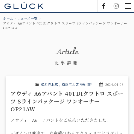
GLÜCK
Facebook
Insta
tog
nav
ホーム
ニュース一覧
アウディ A6アバント 40TDIクワトロ スポーツ Sラインパッケージ ワンオーナー
OP21AW
Article
記事詳細
横浜港北店
,
横浜港北店 契約御礼
2024.04.06
アウディ A6アバント 40TDIクワトロ スポー
ツ Sラインパッケージ ワンオーナー
OP21AW
アウディ A6 アバントをご成約いただきました。
デザインは秀逸で、存在感のあるエクステリアとラグジュ