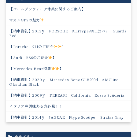
【ゴールデンウィーク休業に関するご案内】
マカンGTSの魅力
【納車御礼】2013ｙ PORSCHE 911(Type991.1)ｶﾚﾗS Guards
Red
【Porsche 911のご紹介
】
【Audi RS6のご紹介
】
【Mercedes-Benz特集
】
【納車御礼】2020ｙ Mercedes-Benz GLB200d AMGline
Obsidian Black
【納車御礼】2009ｙ FERRARI California Rosso Scuderia
イタリア車興味ある方必見！！
【納車御礼】2014ｙ JAGUAR Ftype Scoupe Stratas Gray
カテゴリー