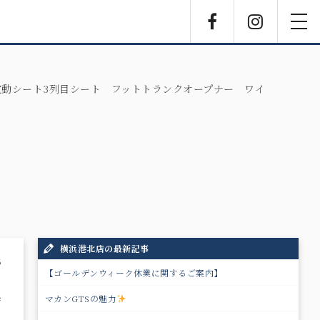
Facebook
Instagra
toggl
navig
付電動シート3列目シート フットトランクオープナー ワイ
横浜港北店の最新記事
6
【ゴールデンウィーク休業に関するご案内】
ジ
マカンGTSの魅力