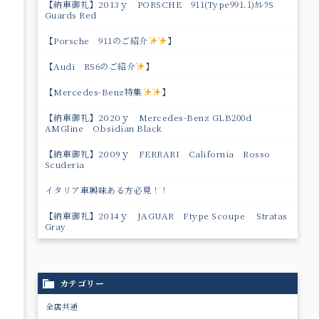
【納車御礼】2013ｙ PORSCHE 911(Type991.1)ｶﾚﾗS
Guards Red
【Porsche 911のご紹介
】
【Audi RS6のご紹介
】
【Mercedes-Benz特集
】
【納車御礼】2020ｙ Mercedes-Benz GLB200d
AMGline Obsidian Black
【納車御礼】2009ｙ FERRARI California Rosso
Scuderia
イタリア車興味ある方必見！！
【納車御礼】2014ｙ JAGUAR Ftype Scoupe Stratas
Gray
カテゴリー
全店共通