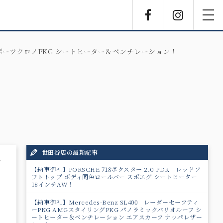
Facebook
Instagra
toggl
navig
スポーツクロノPKG シートヒーター＆ベンチレーション！
世田谷店の最新記事
7
【納車御礼】PORSCHE 718ボクスター 2.0 PDK レッドソ
フトトップ ボディ同色ロールバー スポエグ シートヒーター
18インチAW！
【納車御礼】Mercedes-Benz SL400 レーダーセーフティ
ーPKG AMGスタイリングPKG パノラミックバリオルーフ シ
ートヒーター＆ベンチレーション エアスカーフ ナッパレザー