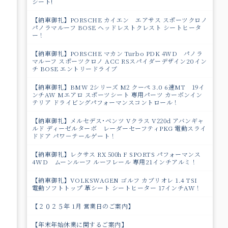
シート!
の
【納車御礼】PORSCHE カイエン エアサス スポーツクロノ
パノラマルーフ BOSE ヘッドレストクレスト シートヒータ
ー！
【納車御礼】PORSCHE マカン Turbo PDK 4WD パノラ
マルーフ スポーツクロノ ACC RSスパイダーデザイン20イン
チ BOSE エントリードライブ
【納車御礼】BMW 2シリーズ M2 クーペ 3.0 6速MT 19イ
ンチAW Mエアロ スポーツシート 専用パーツ カーボンイン
テリア ドライビングパフォーマンスコントロール！
【納車御礼】メルセデス･ベンツ Vクラス V220d アバンギャ
ルド ディーゼルターボ レーダーセーフティPKG 電動スライ
ドドア パワ－テールゲート！
【納車御礼】レクサス RX 500h F SPORTS パフォーマンス
4WD ムーンルーフ ルーフレール 専用21インチアルミ！
【納車御礼】VOLKSWAGEN ゴルフ カブリオレ 1.4 TSI
電動ソフトトップ 革シート シートヒーター 17インチAW！
【２０２５年 1月 営業日のご案内】
【年末年始休業に関するご案内】