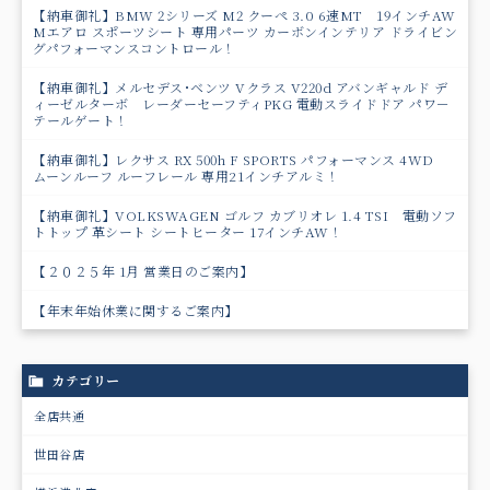
【納車御礼】BMW 2シリーズ M2 クーペ 3.0 6速MT 19インチAW
Mエアロ スポーツシート 専用パーツ カーボンインテリア ドライビン
グパフォーマンスコントロール！
【納車御礼】メルセデス･ベンツ Vクラス V220d アバンギャルド デ
ィーゼルターボ レーダーセーフティPKG 電動スライドドア パワ－
テールゲート！
【納車御礼】レクサス RX 500h F SPORTS パフォーマンス 4WD
ムーンルーフ ルーフレール 専用21インチアルミ！
【納車御礼】VOLKSWAGEN ゴルフ カブリオレ 1.4 TSI 電動ソフ
トトップ 革シート シートヒーター 17インチAW！
【２０２５年 1月 営業日のご案内】
【年末年始休業に関するご案内】
カテゴリー
全店共通
世田谷店