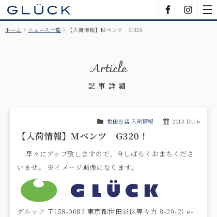
GLÜCK
Facebook
Insta
tog
nav
ホーム
ニュース一覧
【入荷情報】Mベンツ G320！
Article
記事詳細
世田谷店 入荷情報
2013.10.16
【入荷情報】Mベンツ G320！
早々にアップ致しますので、今しばらくおまちくださ
いませ。 ※イメージ画像になります。
グルック 〒158-0082 東京都世田谷区等々力 8-20-21 e-