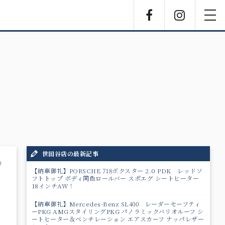
Facebook
Instagra
toggl
navig
世田谷店の最新記事
0
【納車御礼】PORSCHE 718ボクスター 2.0 PDK レッドソ
フトトップ ボディ同色ロールバー スポエグ シートヒーター
18インチAW！
【納車御礼】Mercedes-Benz SL400 レーダーセーフティ
ーPKG AMGスタイリングPKG パノラミックバリオルーフ シ
ートヒーター＆ベンチレーション エアスカーフ ナッパレザー