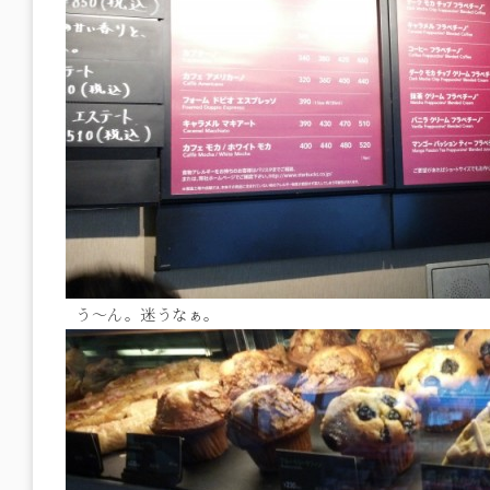
う～ん。迷うなぁ。