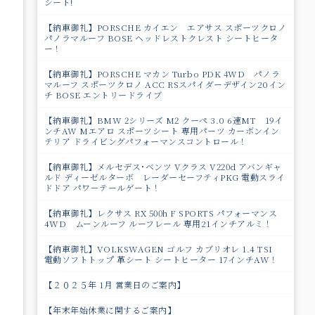
シート!
【納車御礼】PORSCHE カイエン エアサス スポーツクロノ
パノラマルーフ BOSE ヘッドレストクレスト シートヒータ
ー！
【納車御礼】PORSCHE マカン Turbo PDK 4WD パノラ
マルーフ スポーツクロノ ACC RSスパイダーデザイン20イン
チ BOSE エントリードライブ
【納車御礼】BMW 2シリーズ M2 クーペ 3.0 6速MT 19イ
ンチAW Mエアロ スポーツシート 専用パーツ カーボンイン
テリア ドライビングパフォーマンスコントロール！
【納車御礼】メルセデス･ベンツ Vクラス V220d アバンギャ
ルド ディーゼルターボ レーダーセーフティPKG 電動スライ
ドドア パワ－テールゲート！
【納車御礼】レクサス RX 500h F SPORTS パフォーマンス
4WD ムーンルーフ ルーフレール 専用21インチアルミ！
【納車御礼】VOLKSWAGEN ゴルフ カブリオレ 1.4 TSI
電動ソフトトップ 革シート シートヒーター 17インチAW！
【２０２５年 1月 営業日のご案内】
【年末年始休業に関するご案内】