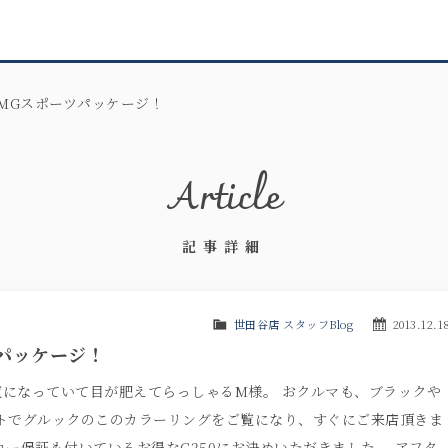
AMGスポーツパッケージ！
Article
記事詳細
世田谷店 スタッフBlog
2013.12.1
ツパッケージ！
になっていて目が肥えてらっしゃるM様。 おクルマも、ブラックや
トでグルックのこのカラーリングをご覧になり、すぐにご来店頂きま
ー保証も付いているお得なC250にお決めいただきました。 アフタ