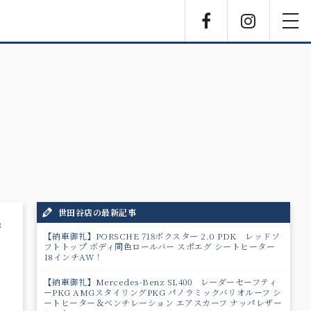
Facebook
Instagra
toggl
navig
世田谷店の最新記事
8
【納車御礼】PORSCHE 718ボクスター 2.0 PDK レッドソ
フトトップ ボディ同色ロールバー スポエグ シートヒーター
18インチAW！
【納車御礼】Mercedes-Benz SL400 レーダーセーフティ
ーPKG AMGスタイリングPKG パノラミックバリオルーフ シ
ートヒーター＆ベンチレーション エアスカーフ ナッパレザー