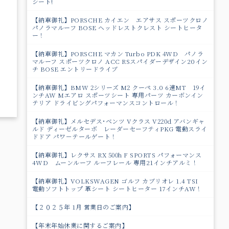
シート!
【納車御礼】PORSCHE カイエン エアサス スポーツクロノ
パノラマルーフ BOSE ヘッドレストクレスト シートヒータ
ー！
【納車御礼】PORSCHE マカン Turbo PDK 4WD パノラ
マルーフ スポーツクロノ ACC RSスパイダーデザイン20イン
チ BOSE エントリードライブ
【納車御礼】BMW 2シリーズ M2 クーペ 3.0 6速MT 19イ
ンチAW Mエアロ スポーツシート 専用パーツ カーボンイン
テリア ドライビングパフォーマンスコントロール！
【納車御礼】メルセデス･ベンツ Vクラス V220d アバンギャ
ルド ディーゼルターボ レーダーセーフティPKG 電動スライ
ドドア パワ－テールゲート！
【納車御礼】レクサス RX 500h F SPORTS パフォーマンス
4WD ムーンルーフ ルーフレール 専用21インチアルミ！
【納車御礼】VOLKSWAGEN ゴルフ カブリオレ 1.4 TSI
電動ソフトトップ 革シート シートヒーター 17インチAW！
【２０２５年 1月 営業日のご案内】
【年末年始休業に関するご案内】