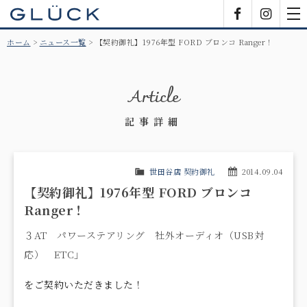
GLÜCK
Facebook
Insta
tog
nav
ホーム
ニュース一覧
【契約御礼】1976年型 FORD ブロンコ Ranger！
Article
記事詳細
世田谷店 契約御礼
2014.09.04
【契約御礼】1976年型 FORD ブロンコ
Ranger！
３AT パワーステアリング 社外オーディオ（USB対
応） ETC」
をご契約いただきました！