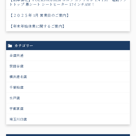
トトップ 革シート シートヒーター 17インチAW！
【２０２５年 1月 営業日のご案内】
【年末年始休業に関するご案内】
カテゴリー
全店共通
世田谷店
横浜港北店
千葉柏店
水戸店
宇都宮店
埼玉川口店