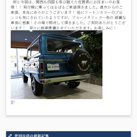
何と今回は、関西も四国も飛び越えた佐賀県にお住まいのお客
様！！ 飛行機に乗ってはるばるご来店頂きました。遠方からのご
来店、本当にありがとうございます！ 他にツートンカラーのブロ
ンコも気にされていたようですが、ブルーメタリック一色の 綺麗な
車体に感激！その場で即決して頂きました。ご契約ありがとうござ
います！ 早々に納車準備させていただきます。お楽しみに！
]]>
世田谷店の最新記事