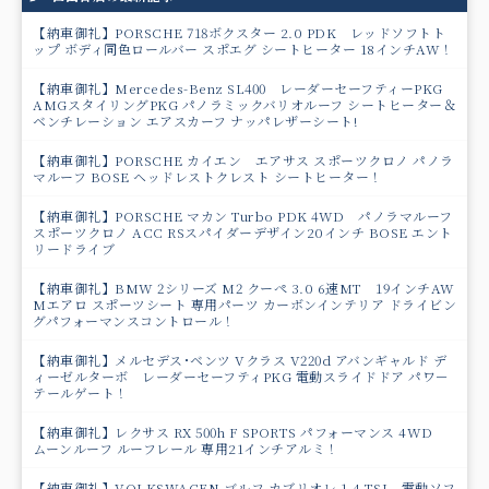
【納車御礼】PORSCHE 718ボクスター 2.0 PDK レッドソフトト
ップ ボディ同色ロールバー スポエグ シートヒーター 18インチAW！
【納車御礼】Mercedes-Benz SL400 レーダーセーフティーPKG
AMGスタイリングPKG パノラミックバリオルーフ シートヒーター＆
ベンチレーション エアスカーフ ナッパレザーシート!
【納車御礼】PORSCHE カイエン エアサス スポーツクロノ パノラ
マルーフ BOSE ヘッドレストクレスト シートヒーター！
【納車御礼】PORSCHE マカン Turbo PDK 4WD パノラマルーフ
スポーツクロノ ACC RSスパイダーデザイン20インチ BOSE エント
リードライブ
【納車御礼】BMW 2シリーズ M2 クーペ 3.0 6速MT 19インチAW
Mエアロ スポーツシート 専用パーツ カーボンインテリア ドライビン
グパフォーマンスコントロール！
【納車御礼】メルセデス･ベンツ Vクラス V220d アバンギャルド デ
ィーゼルターボ レーダーセーフティPKG 電動スライドドア パワ－
テールゲート！
【納車御礼】レクサス RX 500h F SPORTS パフォーマンス 4WD
ムーンルーフ ルーフレール 専用21インチアルミ！
【納車御礼】VOLKSWAGEN ゴルフ カブリオレ 1.4 TSI 電動ソフ