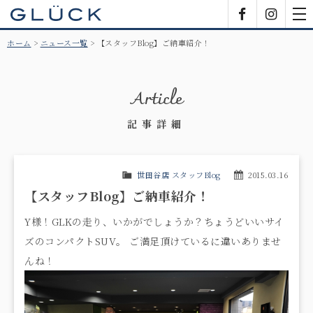
GLÜCK
Facebook
Insta
tog
nav
ホーム
ニュース一覧
【スタッフBlog】ご納車紹介！
Article
記事詳細
世田谷店 スタッフBlog
2015.03.16
【スタッフBlog】ご納車紹介！
Y様！GLKの走り、いかがでしょうか？ちょうどいいサイ
ズのコンパクトSUV。 ご満足頂けているに違いありませ
んね！