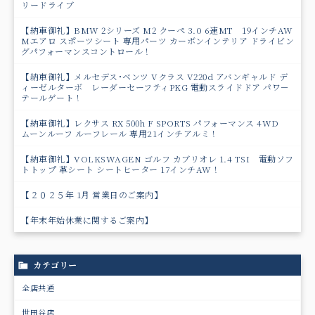
リードライブ
【納車御礼】BMW 2シリーズ M2 クーペ 3.0 6速MT 19インチAW
Mエアロ スポーツシート 専用パーツ カーボンインテリア ドライビン
グパフォーマンスコントロール！
【納車御礼】メルセデス･ベンツ Vクラス V220d アバンギャルド デ
ィーゼルターボ レーダーセーフティPKG 電動スライドドア パワ－
テールゲート！
【納車御礼】レクサス RX 500h F SPORTS パフォーマンス 4WD
ムーンルーフ ルーフレール 専用21インチアルミ！
【納車御礼】VOLKSWAGEN ゴルフ カブリオレ 1.4 TSI 電動ソフ
トトップ 革シート シートヒーター 17インチAW！
【２０２５年 1月 営業日のご案内】
【年末年始休業に関するご案内】
カテゴリー
全店共通
世田谷店