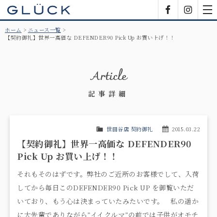
GLÜCK
Facebook
Insta
tog
nav
ホーム
ニュース一覧
【契約御礼】世界一高価な DEFENDER90 Pick Up お買い上げ！！
Article
記事詳細
世田谷店 契約御礼
2015.03.22
【契約御礼】世界一高価な DEFENDER90
Pick Up お買い上げ！！
それもそのはずです。弊社のご近所のお客様でして、入荷
してから毎日このDEFENDER90 Pick UP を御覧いただ
いており、もう心は決まっていたみたいです。 私の遥か
に大先輩でありながら”イイクルマ”の前では子供がオモチ