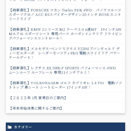
【納車御礼】PORSCHE マカン Turbo PDK 4WD パノラマルーフ
スポーツクロノ ACC RSスパイダーデザイン20インチ BOSE エント
リードライブ
【納車御礼】BMW 2シリーズ M2 クーペ 3.0 6速MT 19インチAW
Mエアロ スポーツシート 専用パーツ カーボンインテリア ドライビン
グパフォーマンスコントロール！
【納車御礼】メルセデス･ベンツ Vクラス V220d アバンギャルド デ
ィーゼルターボ レーダーセーフティPKG 電動スライドドア パワ－
テールゲート！
【納車御礼】レクサス RX 500h F SPORTS パフォーマンス 4WD
ムーンルーフ ルーフレール 専用21インチアルミ！
【納車御礼】VOLKSWAGEN ゴルフ カブリオレ 1.4 TSI 電動ソフ
トトップ 革シート シートヒーター 17インチAW！
【２０２５年 1月 営業日のご案内】
【年末年始休業に関するご案内】
カテゴリー