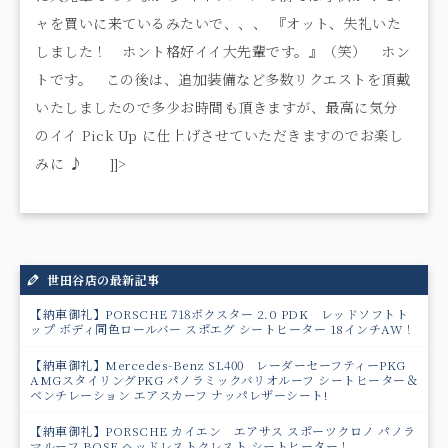
ャを買いに来ているみたいで、、、 『オット、失礼いた
しました！ ホント格好イイ大先輩です。』（笑） ホン
トです。 この後は、追加装備など多数リクエストを頂戴
いたしましたので多少お時間も頂きますが、最高に気分
のイイ Pick Up に仕上げさせていただきますのでお楽し
みに ♪ ]]>
世田谷店の最新記事
【納車御礼】PORSCHE 718ボクスター 2.0 PDK レッドソフトト
ップ ボディ同色ロールバー スポエグ シートヒーター 18インチAW！
【納車御礼】Mercedes-Benz SL400 レーダーセーフティーPKG
AMGスタイリングPKG パノラミックバリオルーフ シートヒーター＆
ベンチレーション エアスカーフ ナッパレザーシート!
【納車御礼】PORSCHE カイエン エアサス スポーツクロノ パノラ
マルーフ BOSE ヘッドレストクレスト シートヒーター！