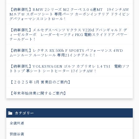
【納車御礼】BMW 2シリーズ M2 クーペ 3.0 6速MT 19インチAW
Mエアロ スポーツシート 専用パーツ カーボンインテリア ドライビン
グパフォーマンスコントロール！
【納車御礼】メルセデス･ベンツ Vクラス V220d アバンギャルド デ
ィーゼルターボ レーダーセーフティPKG 電動スライドドア パワ－
テールゲート！
【納車御礼】レクサス RX 500h F SPORTS パフォーマンス 4WD
ムーンルーフ ルーフレール 専用21インチアルミ！
【納車御礼】VOLKSWAGEN ゴルフ カブリオレ 1.4 TSI 電動ソフ
トトップ 革シート シートヒーター 17インチAW！
【２０２５年 1月 営業日のご案内】
【年末年始休業に関するご案内】
カテゴリー
全店共通
世田谷店