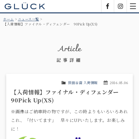
GLÜCK
Facebook
Insta
tog
nav
ホーム
ニュース一覧
【入荷情報】ファイナル・ディフェンダー 90Pick Up(XS)
Article
記事詳細
世田谷店 入荷情報
2016.05.06
【入荷情報】ファイナル・ディフェンダー
90Pick Up(XS)
※画像はご納車時の物ですが、この時よりもいろいろあれ
これ、「付いてます」 早々にUPいたします。お楽しみ
に！