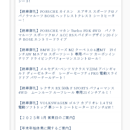
シート!
【納車御礼】PORSCHE カイエン エアサス スポーツクロノ
パノラマルーフ BOSE ヘッドレストクレスト シートヒータ
ー！
【納車御礼】PORSCHE マカン Turbo PDK 4WD パノラ
マルーフ スポーツクロノ ACC RSスパイダーデザイン20イン
チ BOSE エントリードライブ
【納車御礼】BMW 2シリーズ M2 クーペ 3.0 6速MT 19イ
ンチAW Mエアロ スポーツシート 専用パーツ カーボンイン
テリア ドライビングパフォーマンスコントロール！
【納車御礼】メルセデス･ベンツ Vクラス V220d アバンギャ
ルド ディーゼルターボ レーダーセーフティPKG 電動スライ
ドドア パワ－テールゲート！
【納車御礼】レクサス RX 500h F SPORTS パフォーマンス
4WD ムーンルーフ ルーフレール 専用21インチアルミ！
【納車御礼】VOLKSWAGEN ゴルフ カブリオレ 1.4 TSI
電動ソフトトップ 革シート シートヒーター 17インチAW！
【２０２５年 1月 営業日のご案内】
【年末年始休業に関するご案内】