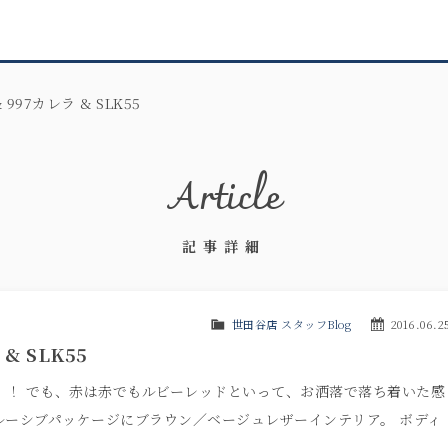
 & 997カレラ & SLK55
Article
記事詳細
世田谷店 スタッフBlog
2016.06.2
 & SLK55
！！ でも、赤は赤でもルビーレッドといって、お洒落で落ち着いた感
クルーシブパッケージにブラウン／ベージュレザーインテリア。 ボディ
す。