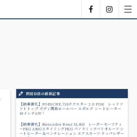
Facebook
Instagra
toggl
navig
世田谷店の最新記事
5
【納車御礼】PORSCHE 718ボクスター 2.0 PDK レッドソ
フトトップ ボディ同色ロールバー スポエグ シートヒーター
18インチAW！
【納車御礼】Mercedes-Benz SL400 レーダーセーフティ
ーPKG AMGスタイリングPKG パノラミックバリオルーフ シ
ートヒーター＆ベンチレーション エアスカーフ ナッパレザー