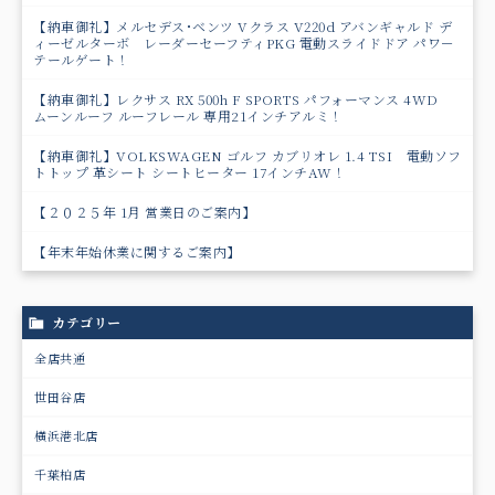
【納車御礼】メルセデス･ベンツ Vクラス V220d アバンギャルド デ
ィーゼルターボ レーダーセーフティPKG 電動スライドドア パワ－
テールゲート！
【納車御礼】レクサス RX 500h F SPORTS パフォーマンス 4WD
ムーンルーフ ルーフレール 専用21インチアルミ！
【納車御礼】VOLKSWAGEN ゴルフ カブリオレ 1.4 TSI 電動ソフ
トトップ 革シート シートヒーター 17インチAW！
【２０２５年 1月 営業日のご案内】
【年末年始休業に関するご案内】
カテゴリー
全店共通
世田谷店
横浜港北店
千葉柏店