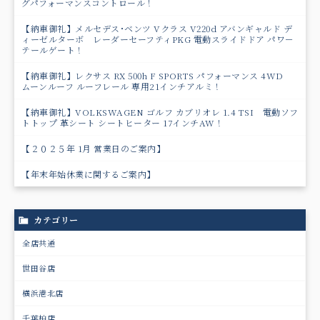
グパフォーマンスコントロール！
【納車御礼】メルセデス･ベンツ Vクラス V220d アバンギャルド デ
ィーゼルターボ レーダーセーフティPKG 電動スライドドア パワ－
テールゲート！
【納車御礼】レクサス RX 500h F SPORTS パフォーマンス 4WD
ムーンルーフ ルーフレール 専用21インチアルミ！
【納車御礼】VOLKSWAGEN ゴルフ カブリオレ 1.4 TSI 電動ソフ
トトップ 革シート シートヒーター 17インチAW！
【２０２５年 1月 営業日のご案内】
【年末年始休業に関するご案内】
カテゴリー
全店共通
世田谷店
横浜港北店
千葉柏店