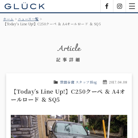
GLÜCK
Facebook
Insta
tog
nav
ホーム
ニュース一覧
【Today’s Line Up!】C250クーペ ＆ A4オールロード ＆ SQ5
Article
記事詳細
世田谷店 スタッフBlog
2017.04.08
【Today’s Line Up!】C250クーペ ＆ A4オ
ールロード ＆ SQ5