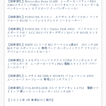
【納車御礼】Mercedes-Benz SL400 レーダーセーフティーPKG
AMGスタイリングPKG パノラミックバリオルーフ シートヒーター＆
ベンチレーション エアスカーフ ナッパレザーシート!
【納車御礼】PORSCHE カイエン エアサス スポーツクロノ パノラ
マルーフ BOSE ヘッドレストクレスト シートヒーター！
【納車御礼】PORSCHE マカン Turbo PDK 4WD パノラマルーフ
スポーツクロノ ACC RSスパイダーデザイン20インチ BOSE エント
リードライブ
【納車御礼】BMW 2シリーズ M2 クーペ 3.0 6速MT 19インチAW
Mエアロ スポーツシート 専用パーツ カーボンインテリア ドライビン
グパフォーマンスコントロール！
【納車御礼】メルセデス･ベンツ Vクラス V220d アバンギャルド デ
ィーゼルターボ レーダーセーフティPKG 電動スライドドア パワ－
テールゲート！
【納車御礼】レクサス RX 500h F SPORTS パフォーマンス 4WD
ムーンルーフ ルーフレール 専用21インチアルミ！
【納車御礼】VOLKSWAGEN ゴルフ カブリオレ 1.4 TSI 電動ソフ
トトップ 革シート シートヒーター 17インチAW！
【２０２５年 1月 営業日のご案内】