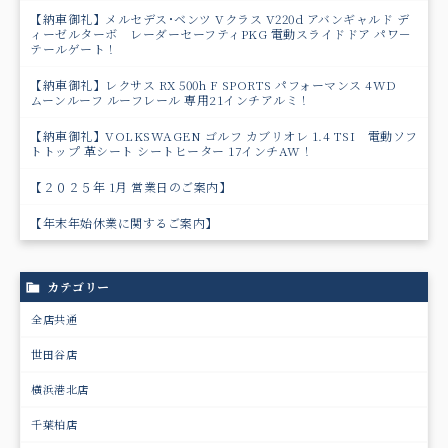
【納車御礼】メルセデス･ベンツ Vクラス V220d アバンギャルド デ
ィーゼルターボ レーダーセーフティPKG 電動スライドドア パワ－
テールゲート！
【納車御礼】レクサス RX 500h F SPORTS パフォーマンス 4WD
ムーンルーフ ルーフレール 専用21インチアルミ！
【納車御礼】VOLKSWAGEN ゴルフ カブリオレ 1.4 TSI 電動ソフ
トトップ 革シート シートヒーター 17インチAW！
【２０２５年 1月 営業日のご案内】
【年末年始休業に関するご案内】
カテゴリー
全店共通
世田谷店
横浜港北店
千葉柏店