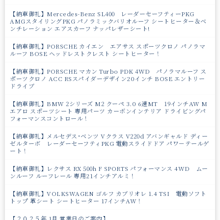
【納車御礼】Mercedes-Benz SL400 レーダーセーフティーPKG
AMGスタイリングPKG パノラミックバリオルーフ シートヒーター＆ベ
ンチレーション エアスカーフ ナッパレザーシート!
【納車御礼】PORSCHE カイエン エアサス スポーツクロノ パノラマ
ルーフ BOSE ヘッドレストクレスト シートヒーター！
【納車御礼】PORSCHE マカン Turbo PDK 4WD パノラマルーフ ス
ポーツクロノ ACC RSスパイダーデザイン20インチ BOSE エントリー
ドライブ
【納車御礼】BMW 2シリーズ M2 クーペ 3.0 6速MT 19インチAW M
エアロ スポーツシート 専用パーツ カーボンインテリア ドライビングパ
フォーマンスコントロール！
【納車御礼】メルセデス･ベンツ Vクラス V220d アバンギャルド ディー
ゼルターボ レーダーセーフティPKG 電動スライドドア パワ－テールゲ
ート！
【納車御礼】レクサス RX 500h F SPORTS パフォーマンス 4WD ムー
ンルーフ ルーフレール 専用21インチアルミ！
【納車御礼】VOLKSWAGEN ゴルフ カブリオレ 1.4 TSI 電動ソフト
トップ 革シート シートヒーター 17インチAW！
【２０２５年 1月 営業日のご案内】