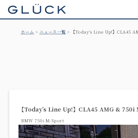
GLÜCK
ホーム
ニュース一覧
【Today’s Line Up!】CLA45 
【Today’s Line Up!】CLA45 AMG & 75
BMW 750i M-Sport