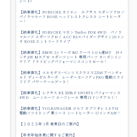
シート!
【納車御礼】PORSCHE カイエン エアサス スポーツクロノ
パノラマルーフ BOSE ヘッドレストクレスト シートヒータ
ー！
【納車御礼】PORSCHE マカン Turbo PDK 4WD パノラ
マルーフ スポーツクロノ ACC RSスパイダーデザイン20イン
チ BOSE エントリードライブ
【納車御礼】BMW 2シリーズ M2 クーペ 3.0 6速MT 19イ
ンチAW Mエアロ スポーツシート 専用パーツ カーボンイン
テリア ドライビングパフォーマンスコントロール！
【納車御礼】メルセデス･ベンツ Vクラス V220d アバンギャ
ルド ディーゼルターボ レーダーセーフティPKG 電動スライ
ドドア パワ－テールゲート！
【納車御礼】レクサス RX 500h F SPORTS パフォーマンス
4WD ムーンルーフ ルーフレール 専用21インチアルミ！
【納車御礼】VOLKSWAGEN ゴルフ カブリオレ 1.4 TSI
電動ソフトトップ 革シート シートヒーター 17インチAW！
【２０２５年 1月 営業日のご案内】
【年末年始休業に関するご案内】