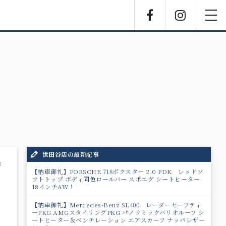
Facebook
Instagra
toggl
navig
世田谷店の最新記事
8
【納車御礼】PORSCHE 718ボクスター 2.0 PDK レッドソ
フトトップ ボディ同色ロールバー スポエグ シートヒーター
18インチAW！
【納車御礼】Mercedes-Benz SL400 レーダーセーフティ
ーPKG AMGスタイリングPKG パノラミックバリオルーフ シ
ートヒーター＆ベンチレーション エアスカーフ ナッパレザー