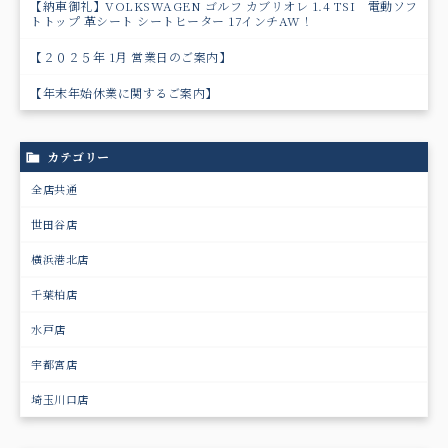
【納車御礼】VOLKSWAGEN ゴルフ カブリオレ 1.4 TSI 電動ソフ
トトップ 革シート シートヒーター 17インチAW！
【２０２５年 1月 営業日のご案内】
【年末年始休業に関するご案内】
カテゴリー
全店共通
世田谷店
横浜港北店
千葉柏店
水戸店
宇都宮店
埼玉川口店