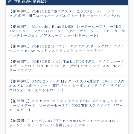
世田谷店の最新記事
【納車御礼】PORSCHE 718ボクスター 2.0 PDK レッドソフトト
ップ ボディ同色ロールバー スポエグ シートヒーター 18インチAW！
【納車御礼】Mercedes-Benz SL400 レーダーセーフティーPKG
AMGスタイリングPKG パノラミックバリオルーフ シートヒーター＆
ベンチレーション エアスカーフ ナッパレザーシート!
【納車御礼】PORSCHE カイエン エアサス スポーツクロノ パノラ
マルーフ BOSE ヘッドレストクレスト シートヒーター！
【納車御礼】PORSCHE マカン Turbo PDK 4WD パノラマルーフ
スポーツクロノ ACC RSスパイダーデザイン20インチ BOSE エント
リードライブ
【納車御礼】BMW 2シリーズ M2 クーペ 3.0 6速MT 19インチAW
Mエアロ スポーツシート 専用パーツ カーボンインテリア ドライビン
グパフォーマンスコントロール！
【納車御礼】メルセデス･ベンツ Vクラス V220d アバンギャルド デ
ィーゼルターボ レーダーセーフティPKG 電動スライドドア パワ－
テールゲート！
【納車御礼】レクサス RX 500h F SPORTS パフォーマンス 4WD
ムーンルーフ ルーフレール 専用21インチアルミ！