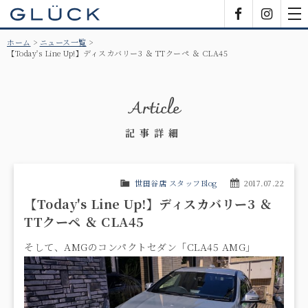
GLÜCK
Facebook
Insta
tog
nav
ホーム
ニュース一覧
【Today's Line Up!】ディスカバリー3 ＆ TTクーペ ＆ CLA45
Article
記事詳細
世田谷店 スタッフBlog
2017.07.22
【Today's Line Up!】ディスカバリー3 ＆
TTクーペ ＆ CLA45
そして、AMGのコンパクトセダン「CLA45 AMG」