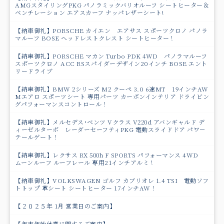
AMGスタイリングPKG パノラミックバリオルーフ シートヒーター＆
ベンチレーション エアスカーフ ナッパレザーシート!
【納車御礼】PORSCHE カイエン エアサス スポーツクロノ パノラ
マルーフ BOSE ヘッドレストクレスト シートヒーター！
【納車御礼】PORSCHE マカン Turbo PDK 4WD パノラマルーフ
スポーツクロノ ACC RSスパイダーデザイン20インチ BOSE エント
リードライブ
【納車御礼】BMW 2シリーズ M2 クーペ 3.0 6速MT 19インチAW
Mエアロ スポーツシート 専用パーツ カーボンインテリア ドライビン
グパフォーマンスコントロール！
【納車御礼】メルセデス･ベンツ Vクラス V220d アバンギャルド デ
ィーゼルターボ レーダーセーフティPKG 電動スライドドア パワ－
テールゲート！
【納車御礼】レクサス RX 500h F SPORTS パフォーマンス 4WD
ムーンルーフ ルーフレール 専用21インチアルミ！
【納車御礼】VOLKSWAGEN ゴルフ カブリオレ 1.4 TSI 電動ソフ
トトップ 革シート シートヒーター 17インチAW！
【２０２５年 1月 営業日のご案内】
【年末年始休業に関するご案内】