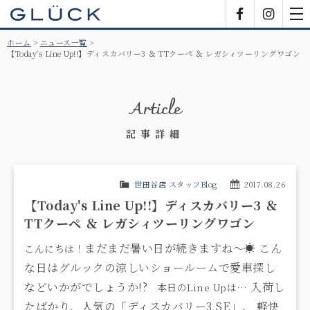
GLÜCK
Facebook
Insta
tog
nav
ホーム
ニュース一覧
【Today's Line Up!!】ディスカバリー3 ＆ TTクーペ ＆ レガシィツーリングワゴン
Article
記事詳細
世田谷店 スタッフBlog
2017.08.26
【Today's Line Up!!】ディスカバリー3 ＆
TTクーペ ＆ レガシィツーリングワゴン
まだまだ暑い日が続きますね～☀
こん
こんにちは！
な日はグルックの涼しいショールームで愛車探し
などいかがでしょうか!?
入荷し
本日のLine Upは…
たばかり、人気の「ディスカバリー3 SE」、
軽快