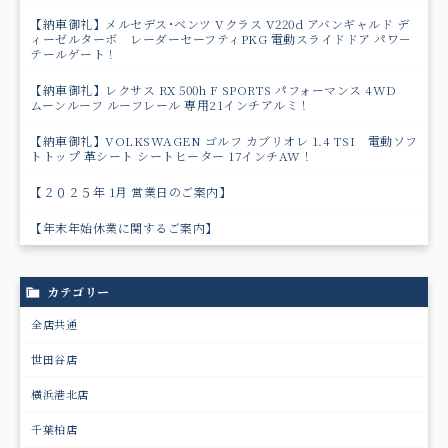
【納車御礼】メルセデス･ベンツ Vクラス V220d アバンギャルド デ
ィーゼルターボ レーダーセーフティPKG 電動スライドドア パワ－
テールゲート！
【納車御礼】レクサス RX 500h F SPORTS パフォーマンス 4WD
ムーンルーフ ルーフレール 専用21インチアルミ！
【納車御礼】VOLKSWAGEN ゴルフ カブリオレ 1.4 TSI 電動ソフ
トトップ 革シート シートヒーター 17インチAW！
【２０２５年 1月 営業日のご案内】
【年末年始休業に関するご案内】
カテゴリー
全店共通
世田谷店
横浜港北店
千葉柏店