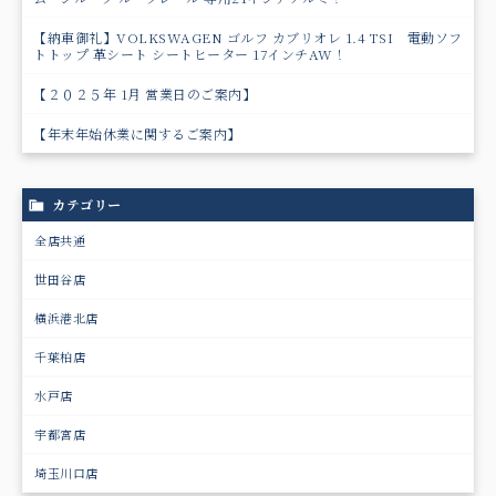
【納車御礼】VOLKSWAGEN ゴルフ カブリオレ 1.4 TSI 電動ソフ
トトップ 革シート シートヒーター 17インチAW！
【２０２５年 1月 営業日のご案内】
【年末年始休業に関するご案内】
カテゴリー
全店共通
世田谷店
横浜港北店
千葉柏店
水戸店
宇都宮店
埼玉川口店