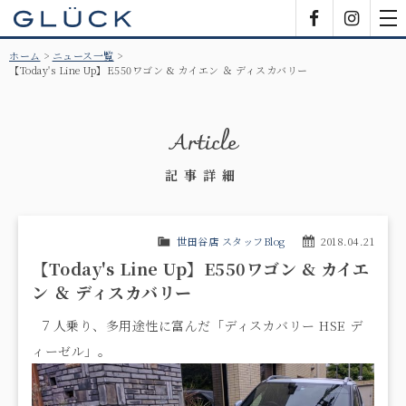
GLÜCK
Facebook
Insta
tog
nav
ホーム
ニュース一覧
【Today's Line Up】E550ワゴン & カイエン ＆ ディスカバリー
Article
記事詳細
世田谷店 スタッフBlog
2018.04.21
【Today's Line Up】E550ワゴン & カイエ
ン ＆ ディスカバリー
７人乗り、多用途性に富んだ「ディスカバリー HSE デ
ィーゼル」。