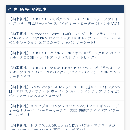
世田谷店の最新記事
【納車御礼】PORSCHE 718ボクスター 2.0 PDK レッドソフトト
ップ ボディ同色ロールバー スポエグ シートヒーター 18インチAW！
【納車御礼】Mercedes-Benz SL400 レーダーセーフティーPKG
AMGスタイリングPKG パノラミックバリオルーフ シートヒーター＆
ベンチレーション エアスカーフ ナッパレザーシート!
【納車御礼】PORSCHE カイエン エアサス スポーツクロノ パノラ
マルーフ BOSE ヘッドレストクレスト シートヒーター！
【納車御礼】PORSCHE マカン Turbo PDK 4WD パノラマルーフ
スポーツクロノ ACC RSスパイダーデザイン20インチ BOSE エント
リードライブ
【納車御礼】BMW 2シリーズ M2 クーペ 3.0 6速MT 19インチAW
Mエアロ スポーツシート 専用パーツ カーボンインテリア ドライビン
グパフォーマンスコントロール！
【納車御礼】メルセデス･ベンツ Vクラス V220d アバンギャルド デ
ィーゼルターボ レーダーセーフティPKG 電動スライドドア パワ－
テールゲート！
【納車御礼】レクサス RX 500h F SPORTS パフォーマンス 4WD
ムーンルーフ ルーフレール 専用21インチアルミ！