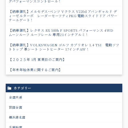
グパフォーマンスコントロール！
【納車御礼】メルセデス･ベンツ Vクラス V220d アバンギャルド デ
ィーゼルターボ レーダーセーフティPKG 電動スライドドア パワ－
テールゲート！
【納車御礼】レクサス RX 500h F SPORTS パフォーマンス 4WD
ムーンルーフ ルーフレール 専用21インチアルミ！
【納車御礼】VOLKSWAGEN ゴルフ カブリオレ 1.4 TSI 電動ソフ
トトップ 革シート シートヒーター 17インチAW！
【２０２５年 1月 営業日のご案内】
【年末年始休業に関するご案内】
カテゴリー
全店共通
世田谷店
横浜港北店
千葉柏店