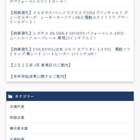
グパフォーマンスコントロール！
【納車御礼】メルセデス･ベンツ Vクラス V220d アバンギャルド デ
ィーゼルターボ レーダーセーフティPKG 電動スライドドア パワ－
テールゲート！
【納車御礼】レクサス RX 500h F SPORTS パフォーマンス 4WD
ムーンルーフ ルーフレール 専用21インチアルミ！
【納車御礼】VOLKSWAGEN ゴルフ カブリオレ 1.4 TSI 電動ソフ
トトップ 革シート シートヒーター 17インチAW！
【２０２５年 1月 営業日のご案内】
【年末年始休業に関するご案内】
カテゴリー
全店共通
世田谷店
横浜港北店
千葉柏店