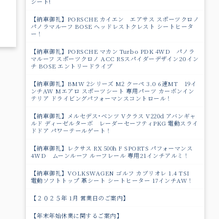
シート!
【納車御礼】PORSCHE カイエン エアサス スポーツクロノ
パノラマルーフ BOSE ヘッドレストクレスト シートヒータ
ー！
【納車御礼】PORSCHE マカン Turbo PDK 4WD パノラ
マルーフ スポーツクロノ ACC RSスパイダーデザイン20イン
チ BOSE エントリードライブ
【納車御礼】BMW 2シリーズ M2 クーペ 3.0 6速MT 19イ
ンチAW Mエアロ スポーツシート 専用パーツ カーボンイン
テリア ドライビングパフォーマンスコントロール！
【納車御礼】メルセデス･ベンツ Vクラス V220d アバンギャ
ルド ディーゼルターボ レーダーセーフティPKG 電動スライ
ドドア パワ－テールゲート！
【納車御礼】レクサス RX 500h F SPORTS パフォーマンス
4WD ムーンルーフ ルーフレール 専用21インチアルミ！
【納車御礼】VOLKSWAGEN ゴルフ カブリオレ 1.4 TSI
電動ソフトトップ 革シート シートヒーター 17インチAW！
【２０２５年 1月 営業日のご案内】
【年末年始休業に関するご案内】