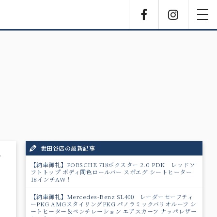
Facebook
Instagra
toggl
navig
世田谷店の最新記事
7
【納車御礼】PORSCHE 718ボクスター 2.0 PDK レッドソ
フトトップ ボディ同色ロールバー スポエグ シートヒーター
18インチAW！
【納車御礼】Mercedes-Benz SL400 レーダーセーフティ
ーPKG AMGスタイリングPKG パノラミックバリオルーフ シ
ートヒーター＆ベンチレーション エアスカーフ ナッパレザー