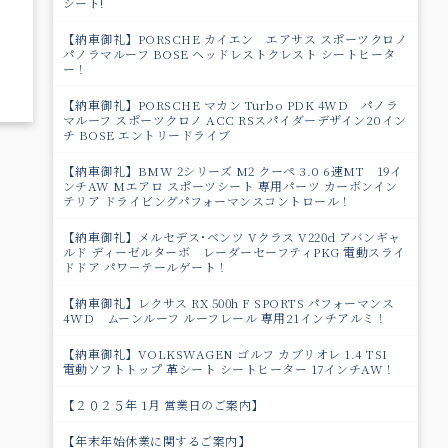
シート!
【納車御礼】PORSCHE カイエン エアサス スポーツクロノ
パノラマルーフ BOSE ヘッドレストクレスト シートヒータ
ー！
【納車御礼】PORSCHE マカン Turbo PDK 4WD パノラ
マルーフ スポーツクロノ ACC RSスパイダーデザイン20イン
チ BOSE エントリードライブ
【納車御礼】BMW 2シリーズ M2 クーペ 3.0 6速MT 19イ
ンチAW Mエアロ スポーツシート 専用パーツ カーボンイン
テリア ドライビングパフォーマンスコントロール！
【納車御礼】メルセデス･ベンツ Vクラス V220d アバンギャ
ルド ディーゼルターボ レーダーセーフティPKG 電動スライ
ドドア パワ－テールゲート！
【納車御礼】レクサス RX 500h F SPORTS パフォーマンス
4WD ムーンルーフ ルーフレール 専用21インチアルミ！
【納車御礼】VOLKSWAGEN ゴルフ カブリオレ 1.4 TSI
電動ソフトトップ 革シート シートヒーター 17インチAW！
【２０２５年 1月 営業日のご案内】
【年末年始休業に関するご案内】