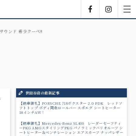
Facebook
Instagra
toggl
navig
サウンド 希少クーペ!!
世田谷店の最新記事
5
【納車御礼】PORSCHE 718ボクスター 2.0 PDK レッドソ
フトトップ ボディ同色ロールバー スポエグ シートヒーター
18インチAW！
【納車御礼】Mercedes-Benz SL400 レーダーセーフティ
ーPKG AMGスタイリングPKG パノラミックバリオルーフ シ
ートヒーター＆ベンチレーション エアスカーフ ナッパレザー