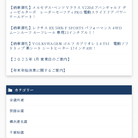
【納車御礼】メルセデス･ベンツ Vクラス V220d アバンギャルド デ
ィーゼルターボ レーダーセーフティPKG 電動スライドドア パワ－
テールゲート！
【納車御礼】レクサス RX 500h F SPORTS パフォーマンス 4WD
ムーンルーフ ルーフレール 専用21インチアルミ！
【納車御礼】VOLKSWAGEN ゴルフ カブリオレ 1.4 TSI 電動ソフ
トトップ 革シート シートヒーター 17インチAW！
【２０２５年 1月 営業日のご案内】
【年末年始休業に関するご案内】
カテゴリー
全店共通
世田谷店
横浜港北店
千葉柏店