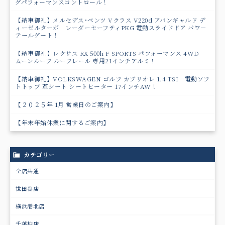
グパフォーマンスコントロール！
【納車御礼】メルセデス･ベンツ Vクラス V220d アバンギャルド デ
ィーゼルターボ レーダーセーフティPKG 電動スライドドア パワ－
テールゲート！
【納車御礼】レクサス RX 500h F SPORTS パフォーマンス 4WD
ムーンルーフ ルーフレール 専用21インチアルミ！
【納車御礼】VOLKSWAGEN ゴルフ カブリオレ 1.4 TSI 電動ソフ
トトップ 革シート シートヒーター 17インチAW！
【２０２５年 1月 営業日のご案内】
【年末年始休業に関するご案内】
カテゴリー
全店共通
世田谷店
横浜港北店
千葉柏店