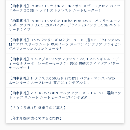
【納車御礼】PORSCHE カイエン エアサス スポーツクロノ パノラ
マルーフ BOSE ヘッドレストクレスト シートヒーター！
【納車御礼】PORSCHE マカン Turbo PDK 4WD パノラマルーフ
スポーツクロノ ACC RSスパイダーデザイン20インチ BOSE エント
リードライブ
【納車御礼】BMW 2シリーズ M2 クーペ 3.0 6速MT 19インチAW
Mエアロ スポーツシート 専用パーツ カーボンインテリア ドライビン
グパフォーマンスコントロール！
【納車御礼】メルセデス･ベンツ Vクラス V220d アバンギャルド デ
ィーゼルターボ レーダーセーフティPKG 電動スライドドア パワ－
テールゲート！
【納車御礼】レクサス RX 500h F SPORTS パフォーマンス 4WD
ムーンルーフ ルーフレール 専用21インチアルミ！
【納車御礼】VOLKSWAGEN ゴルフ カブリオレ 1.4 TSI 電動ソフ
トトップ 革シート シートヒーター 17インチAW！
【２０２５年 1月 営業日のご案内】
【年末年始休業に関するご案内】