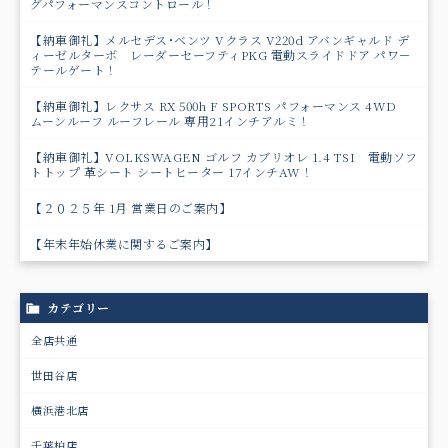
グパフォーマンスコントロール！
【納車御礼】メルセデス･ベンツ Vクラス V220d アバンギャルド デ
ィーゼルターボ レーダーセーフティPKG 電動スライドドア パワ－
テールゲート！
【納車御礼】レクサス RX 500h F SPORTS パフォーマンス 4WD
ムーンルーフ ルーフレール 専用21インチアルミ！
【納車御礼】VOLKSWAGEN ゴルフ カブリオレ 1.4 TSI 電動ソフ
トトップ 革シート シートヒーター 17インチAW！
【２０２５年 1月 営業日のご案内】
【年末年始休業に関するご案内】
カテゴリー
全店共通
世田谷店
横浜港北店
千葉柏店