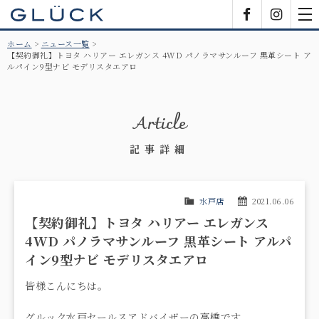
GLÜCK
Facebook
Insta
tog
nav
ホーム
ニュース一覧
【契約御礼】トヨタ ハリアー エレガンス 4WD パノラマサンルーフ 黒革シート ア
ルパイン9型ナビ モデリスタエアロ
Article
記事詳細
水戸店
2021.06.06
【契約御礼】トヨタ ハリアー エレガンス
4WD パノラマサンルーフ 黒革シート アルパ
イン9型ナビ モデリスタエアロ
皆様こんにちは。
グルック水戸セールスアドバイザーの高橋です。