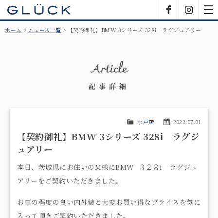
GLÜCK
Facebook
Insta
tog
nav
ホーム
ニュース一覧
【契約御礼】BMW 3シリーズ 328i ラグジュアリー
Article
記事詳細
水戸店
2022.07.01
【契約御礼】BMW 3シリーズ 328i ラグジ
ュアリー
本日、茨城県にお住いのM様にBMW ３２８i ラグジュ
アリーをご契約いただきました。
お車の程度の良い内外装と大変お買い得なプライスを気に
入って頂きご契約いただきました。