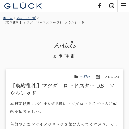
GLÜCK
Facebook
Insta
tog
nav
ホーム
ニュース一覧
【契約御礼】マツダ ロードスター RS ソウルレッド
Article
記事詳細
水戸店
2024.02.23
【契約御礼】マツダ ロードスター RS ソ
ウルレッド
本日茨城県にお住まいのS様にマツダロードスターのご成
約を頂きました。
色鮮やかなソウルメタリックを気に入ってくださり、ガラ