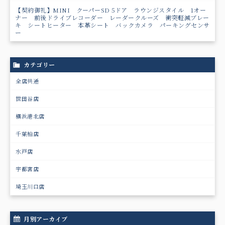
【契約御礼】MINI クーパーSD 5ドア ラウンジスタイル 1オー
ナー 前後ドライブレコーダー レーダークルーズ 衝突軽減ブレー
キ シートヒーター 本革シート バックカメラ パーキングセンサ
ー
カテゴリー
全店共通
世田谷店
横浜港北店
千葉柏店
水戸店
宇都宮店
埼玉川口店
月別アーカイブ