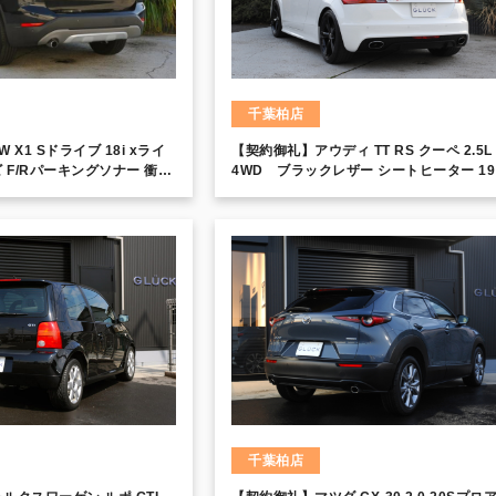
千葉柏店
X1 Sドライブ 18i xライ
【契約御礼】アウディ TT RS クーペ 2.5L
ナビ F/Rパーキングソナー 衝突
4WD ブラックレザー シートヒーター 1
ーンデパーチャーアラーム
ンチアルミホイール メモリーナビ 専用リ
スコントロール パーキング
スポイラー クリアランスソナー パドルシ
ト キセノンヘッドライト
千葉柏店