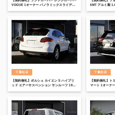
【契約御礼】ランドローバー レンジローバー
【契約御礼】フォ
VOGUE 1オーナー パノラミックスライディ
6MT アルミ製 
ングルーフ ベージュ革 全席シートヒーター
360°カメラ 電動テールゲート エアサス ルー
フレール
千葉柏店
千葉柏店
【契約御礼】ポルシェ カイエン S ハイブリ
【契約御礼】トヨ
ッド エアーサスペンション サンルーフ 19イ
マート 1オーナ
ンチアルミホイール
ナビゲーション