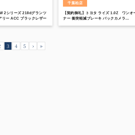
千葉柏店
 2シリーズ 218dグランツ
【契約御礼】トヨタ ライズ 1.0Z ワンオ
アリー ACC ブラックレザー
ナー 衝突軽減ブレーキ バックカメラ
CarPlay フルセグ 禁煙車 ETC LEDヘッ
イト Btoothオーディオ スマートキー シ
ヒーター クルーズコントロール
2
3
4
5
›
»