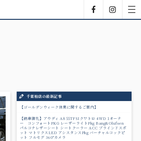
Facebook
Instagra
toggl
navig
千葉柏店の最新記事
【ゴールデンウィーク休業に関するご案内】
【納車御礼】アウディ A8 55TFSIクワトロ 4WD 1オーナ
ー コンフォートPKG レーザーライトPkg Bang&Olufsen
パルコナレザーシート シートクーラー ACC ブラインドスポ
ット マトリクスLED アシスタンスPkg バーチャルコックピ
ット フルセグ 360°カメラ