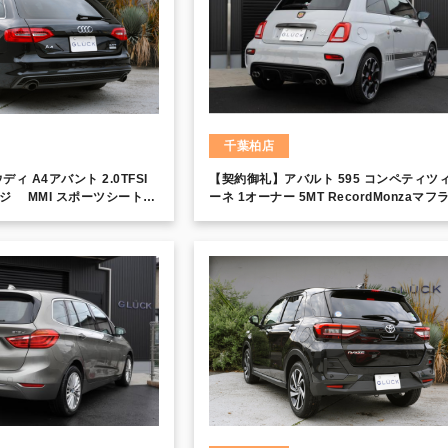
千葉柏店
ィ A4アバント 2.0TFSI
【契約御礼】アバルト 595 コンペティツ
ジ MMI スポーツシート
ーネ 1オーナー 5MT RecordMonzaマフ
HDDナビ SLine専用18イン
専用17インチAW
サスペンション パドルシフト
 アドバンストキー バイキ
ーフレール フルセグチュー