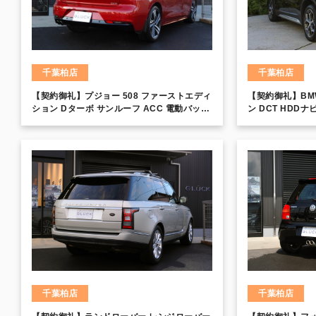
千葉柏店
千葉柏店
【契約御礼】プジョー 508 ファーストエディ
【契約御礼】BMW 
ション Dターボ サンルーフ ACC 電動バック
ン DCT HDD
ドア LEDヘッド
回避ブレーキ レ
パークディスタン
アシスト
千葉柏店
千葉柏店