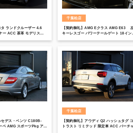
千葉柏店
タ ランドクルーザー 4.6
【契約御礼】AMG Eクラス AMG E63 
ーナー ACC 茶革 モデリスタ
キーレスゴー パワーテールゲート 18イン
 リアエンターテインメント
AW 専用レザーシート AMGライドコント
 20インチAW アラウンドビ
ール COMANDシステム 地デジ 電動リア
 シートヒーター＆クーラー
インド サイドブラインド パドルシフト ク
ター メモリーナビ フルセ
ーズコントロール
千葉柏店
セデス・ベンツ C180B-
【契約御礼】アウディ Q2 ハッシュタグ 
 クーペ AMG スポーツPkg アジ
トラスト リミテッド 限定車 ACC バーチ
インチAW HDDナビ
コックピット MMI