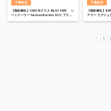
千葉柏店
千葉柏店
【契約御礼】AMG Mクラス ML63 4WD シ
【契約御礼】BMW
ートクーラー harman/kardon ACC ブライ
アラー ラグジュ
ンドスポット 全席シートヒーターフロントメ
モリーシート レザーシート レーンキープア
シスト ランニングボード 電動テールゲート
‹
1