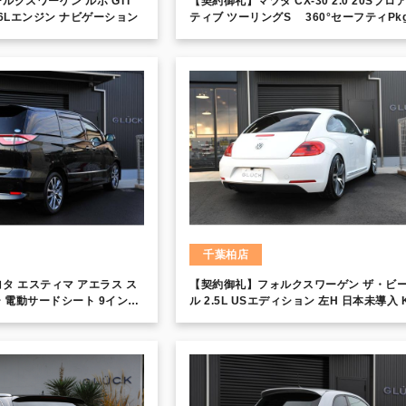
ルクスワーゲン ルポ GTI
【契約御礼】マツダ CX-30 2.0 20Sプロ
1.6Lエンジン ナビゲーション
ティブ ツーリングS 360°セーフティPk
電動リアゲート アドバンストキー
千葉柏店
タ エスティマ アエラス ス
【契約御礼】フォルクスワーゲン ザ・ビ
ー 電動サードシート 9インチ
ル 2.5L USエディション 左H 日本未導入 
車高調 スポーツテクニック鍛造20インチ
黒革 シートヒーター キセノンヘッドライ
ホワイトインテリア ストラーダSDナビ 
ジ CD/DVD バックカメラ ETC