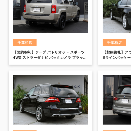
千葉柏店
千葉柏店
【契約御礼】ジープ パトリオット スポーツ
【契約御礼】アウデ
4WD ストラーダナビ バックカメラ ブラック
Sラインパッケー
ペイント17インチAW サイドカメラ キーレス
SLineバンパー 
エントリー
チAW スポーツ
専用パワーシート
セノンライト ル
ナー