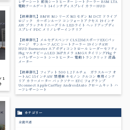
レザーシート 前後シートヒーター シートクーラー BSM LTA
電動テールゲート 14インチディスプレイ カラーHUD
【納車御礼】BMW Mシリーズ M3 セダン M DCT ドライブ
ロジック カーボンルーフ コンフォートアクセス 19インチ
AW ブラックキドニーグリル LEDライト ヘッドアップディ
スプレイ PDC メリノレザーインテリア
【納車御礼】メルセデスベンツ CLS220dスポーツEXCパッ
ケージ サンルーフ ACC シートクーラー 19インチAW
HUD Burmester エアボディコントロール レーダーセフティ
Pkg マルチビームLED 360°カメラ AMGスタイリングPkg ナ
ッパレザーシート シートヒーター 電動トランクリッド 液晶
メーター
【納車御礼】フィアット 500 1.2ドルチェ ガラスルーフ オ
ートAC 15インチAW 禁煙車 キセノン クルコン 専用インテ
 1
リア カラーメーター バックソナー ETC フォグランプ
ト
Uconnect AppleCarPlay AndroidAuto クロームキット ハ
ーフレザーシート
カテゴリー
全店共通