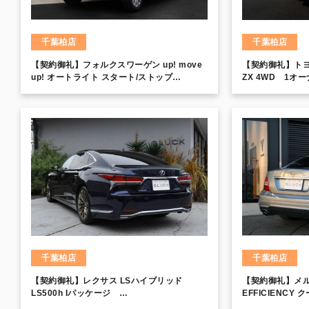
千葉柏店
千葉柏店
【契約御礼】フォルクスワーゲン up! move
【契約御礼】トヨ
up! オートライト スタート/ストップ
ZX 4WD 1オ
VWCompositionPhone
エアロ エアサス
電動サードシート
ュー 電動シート
ステアリングヒー
グ
千葉柏店
千葉柏店
【契約御礼】レクサス LSハイブリッド
【契約御礼】メル
LS500h Iパッケージ
EFFICIENCY
LexusSafetySystem+A 三眼フルLEDヘッ
リティPkg 17