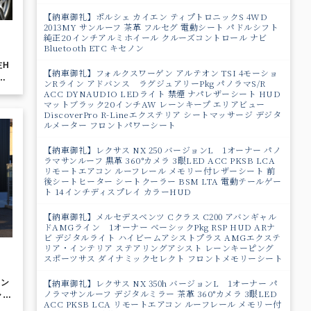
【納車御礼】ポルシェ カイエン ティプトロニックS 4WD
2013MY サンルーフ 茶革 フルセグ 電動シート パドルシフト
純正20インチアルミホイール クルーズコントロール ナビ
Bluetooth ETC キセノン
左H
【納車御礼】フォルクスワーゲン アルテオン TSI 4モーショ
チ
ンRライン アドバンス ラグジュアリーPkg パノラマS/R
ロ
ACC DYNAUDIO LEDライト 禁煙 ナパレザーシート HUD
ブラ
マットブラック20インチAW レーンキープ エリアビュー
DiscoverPro R-Lineエクステリア シートマッサージ デジタ
ル
ルメーター フロントパワーシート
【納車御礼】レクサス NX 250 バージョンL 1オーナー パノ
ラマサンルーフ 黒革 360°カメラ 3眼LED ACC PKSB LCA
リモートエアコン ルーフレール メモリー付レザーシート 前
後シートヒーター シートクーラー BSM LTA 電動テールゲー
ト 14インチディスプレイ カラーHUD
【納車御礼】メルセデスベンツ Cクラス C200 アバンギャル
ドAMGライン 1オーナー ベーシックPkg RSP HUD ARナ
ビ デジタルライト ハイビームアシストプラス AMGエクステ
リア・インテリア ステアリングアシスト レーンキーピング
スポーツサス ダイナミックセレクト フロントメモリーシート
【納車御礼】レクサス NX 350h バージョンL 1オーナー パ
コン
ノラマサンルーフ デジタルミラー 茶革 360°カメラ 3眼LED
ャル
ACC PKSB LCA リモートエアコン ルーフレール メモリー付