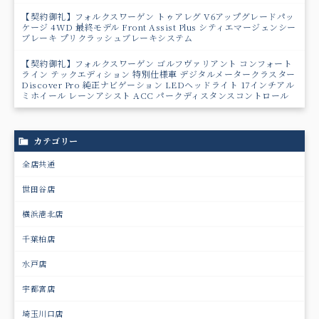
【契約御礼】フォルクスワーゲン トゥアレグ V6アップグレードパッ
ケージ 4WD 最終モデル Front Assist Plus シティエマージェンシー
ブレーキ プリクラッシュブレーキシステム
【契約御礼】フォルクスワーゲン ゴルフヴァリアント コンフォート
ライン テックエディション 特別仕様車 デジタルメータークラスター
Discover Pro 純正ナビゲーション LEDヘッドライト 17インチアル
ミホイール レーンアシスト ACC パークディスタンスコントロール
カテゴリー
全店共通
世田谷店
横浜港北店
千葉柏店
水戸店
宇都宮店
埼玉川口店