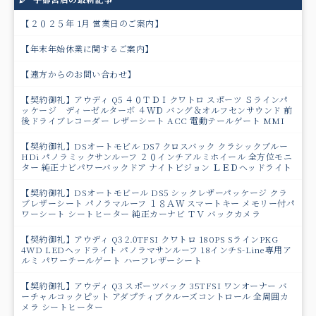
【２０２５年 1月 営業日のご案内】
【年末年始休業に関するご案内】
【遠方からのお問い合わせ】
【契約御礼】アウディ Q5 ４０ＴＤＩクワトロ スポーツ Ｓラインパ
ッケージ ディーゼルターボ ４ＷＤ バング＆オルフセンサウンド 前
後ドライブレコーダー レザーシート ACC 電動テールゲート MMI
【契約御礼】DSオートモビル DS7 クロスバック クラシックブルー
HDi パノラミックサンルーフ ２０インチアルミホイール 全方位モニ
ター 純正ナビパワーバックドア ナイトビジョン ＬＥＤヘッドライト
【契約御礼】DSオートモビール DS5 シックレザーパッケージ クラ
ブレザーシート パノラマルーフ １８ＡＷ スマートキー メモリー付パ
ワーシート シートヒーター 純正カーナビ ＴＶ バックカメラ
【契約御礼】アウディ Q3 2.0TFSI クワトロ 180PS SラインPKG
4WD LEDヘッドライト パノラマサンルーフ 18インチS-Line専用ア
ルミ パワーテールゲート ハーフレザーシート
【契約御礼】アウディ Q3 スポーツバック 35TFSI ワンオーナー バ
ーチャルコックピット アダプティブクルーズコントロール 全周囲カ
メラ シートヒーター