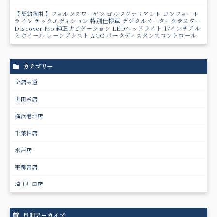
【契約御礼】フォルクスワーゲン ゴルフヴァリアント コンフォート
ライン テックエディション 特別仕様車 デジタルメータークラスター
Discover Pro 純正ナビゲーション LEDヘッドライト 17インチアル
ミホイール レーンアシスト ACC パークディスタンスコントロール
カテゴリー
全店共通
世田谷店
横浜港北店
千葉柏店
水戸店
宇都宮店
埼玉川口店
月別アーカイブ