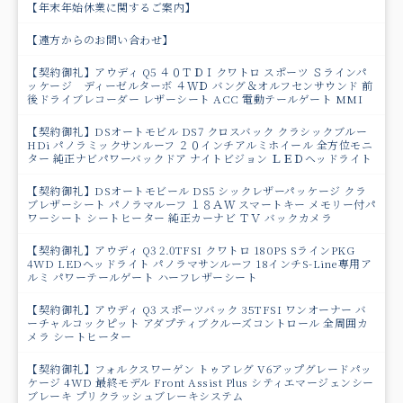
【年末年始休業に関するご案内】
【遠方からのお問い合わせ】
【契約御礼】アウディ Q5 ４０ＴＤＩクワトロ スポーツ Ｓラインパ
ッケージ ディーゼルターボ ４ＷＤ バング＆オルフセンサウンド 前
後ドライブレコーダー レザーシート ACC 電動テールゲート MMI
【契約御礼】DSオートモビル DS7 クロスバック クラシックブルー
HDi パノラミックサンルーフ ２０インチアルミホイール 全方位モニ
ター 純正ナビパワーバックドア ナイトビジョン ＬＥＤヘッドライト
【契約御礼】DSオートモビール DS5 シックレザーパッケージ クラ
ブレザーシート パノラマルーフ １８ＡＷ スマートキー メモリー付パ
ワーシート シートヒーター 純正カーナビ ＴＶ バックカメラ
【契約御礼】アウディ Q3 2.0TFSI クワトロ 180PS SラインPKG
4WD LEDヘッドライト パノラマサンルーフ 18インチS-Line専用ア
ルミ パワーテールゲート ハーフレザーシート
【契約御礼】アウディ Q3 スポーツバック 35TFSI ワンオーナー バ
ーチャルコックピット アダプティブクルーズコントロール 全周囲カ
メラ シートヒーター
【契約御礼】フォルクスワーゲン トゥアレグ V6アップグレードパッ
ケージ 4WD 最終モデル Front Assist Plus シティエマージェンシー
ブレーキ プリクラッシュブレーキシステム