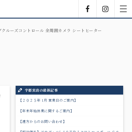
Facebook
Instagra
toggl
navig
ティブクルーズコントロール 全周囲カメラ シートヒーター
宇都宮店の最新記事
2
【２０２５年 1月 営業日のご案内】
【年末年始休業に関するご案内】
【遠方からのお問い合わせ】
【契約御礼】アウディ Q5 ４０ＴＤＩクワトロ スポーツ Ｓラ