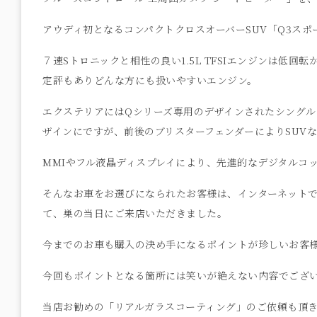
アウディ初となるコンパクトクロスオーバーSUV「Q3スポ
７速Sトロニックと相性の良い1.5L TFSIエンジンは低
定評もありどんな方にも扱いやすいエンジン。
エクステリアにはQシリーズ専用のデザインされたシングル
ザインにですが、前後のブリスターフェンダーによりSUV
MMIやフル液晶ディスプレイにより、先進的なデジタルコ
そんなお車をお選びになられたお客様は、インターネットで
て、巣の当日にご来店いただきました。
今までのお車も購入の決め手になるポイントが珍しいお客様
今回もポイントとなる箇所には笑いが絶えない内容でござ
当店お勧めの「リアルガラスコーティング」のご依頼も頂