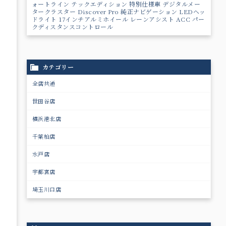
ォートライン テックエディション 特別仕様車 デジタルメー
タークラスター Discover Pro 純正ナビゲーション LEDヘッ
ドライト 17インチアルミホイール レーンアシスト ACC パー
クディスタンスコントロール
カテゴリー
全店共通
世田谷店
横浜港北店
千葉柏店
水戸店
宇都宮店
埼玉川口店