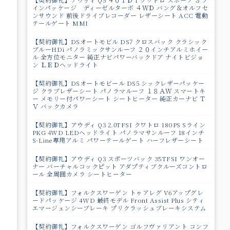
インパッケージ ディーゼルターボ ４ＷＤ バング＆オルフセ
ンサウンド 前後ドライブレコーダー レザーシート ACC 電動
テールゲート MMI
【契約御礼】DSオートモビル DS7 クロスバック クラシック
ブルーHDi パノラミックサンルーフ ２０インチアルミホイー
ル 全方位モニター 純正ナビパワーバックドア ナイトビジョ
ン ＬＥＤヘッドライト
【契約御礼】DSオートモビール DS5 シックレザーパッケー
ジ クラブレザーシート パノラマルーフ １８ＡＷ スマートキ
ー メモリー付パワーシート シートヒーター 純正カーナビ Ｔ
Ｖ バックカメラ
【契約御礼】アウディ Q3 2.0TFSI クワトロ 180PS Sライン
PKG 4WD LEDヘッドライト パノラマサンルーフ 18インチ
S-Line専用アルミ パワーテールゲート ハーフレザーシート
【契約御礼】アウディ Q3 スポーツバック 35TFSI ワンオー
ナー バーチャルコックピット アダプティブクルーズコントロ
ール 全周囲カメラ シートヒーター
【契約御礼】フォルクスワーゲン トゥアレグ V6アップグレ
ードパッケージ 4WD 最終モデル Front Assist Plus シティ
エマージェンシーブレーキ プリクラッシュブレーキシステム
【契約御礼】フォルクスワーゲン ゴルフヴァリアント コンフ