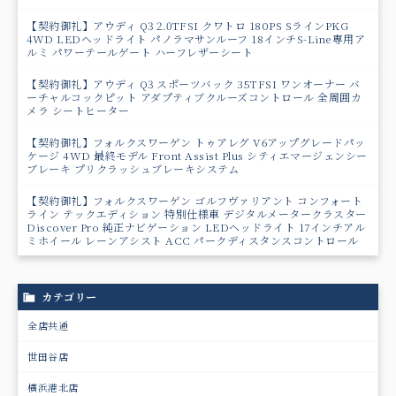
【契約御礼】アウディ Q3 2.0TFSI クワトロ 180PS SラインPKG
4WD LEDヘッドライト パノラマサンルーフ 18インチS-Line専用ア
ルミ パワーテールゲート ハーフレザーシート
【契約御礼】アウディ Q3 スポーツバック 35TFSI ワンオーナー バ
ーチャルコックピット アダプティブクルーズコントロール 全周囲カ
メラ シートヒーター
【契約御礼】フォルクスワーゲン トゥアレグ V6アップグレードパッ
ケージ 4WD 最終モデル Front Assist Plus シティエマージェンシー
ブレーキ プリクラッシュブレーキシステム
【契約御礼】フォルクスワーゲン ゴルフヴァリアント コンフォート
ライン テックエディション 特別仕様車 デジタルメータークラスター
Discover Pro 純正ナビゲーション LEDヘッドライト 17インチアル
ミホイール レーンアシスト ACC パークディスタンスコントロール
カテゴリー
全店共通
世田谷店
横浜港北店