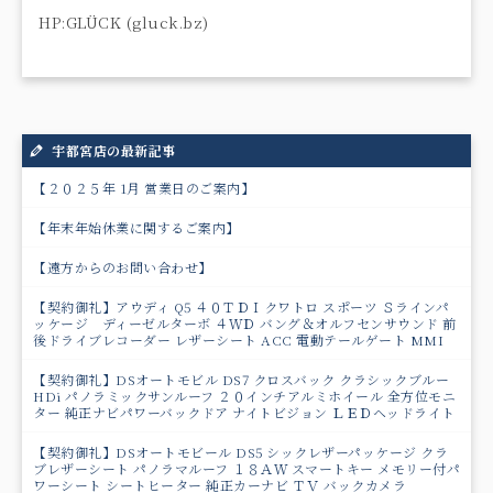
HP:GLÜCK (gluck.bz)
宇都宮店の最新記事
【２０２５年 1月 営業日のご案内】
【年末年始休業に関するご案内】
【遠方からのお問い合わせ】
【契約御礼】アウディ Q5 ４０ＴＤＩクワトロ スポーツ Ｓラインパ
ッケージ ディーゼルターボ ４ＷＤ バング＆オルフセンサウンド 前
後ドライブレコーダー レザーシート ACC 電動テールゲート MMI
【契約御礼】DSオートモビル DS7 クロスバック クラシックブルー
HDi パノラミックサンルーフ ２０インチアルミホイール 全方位モニ
ター 純正ナビパワーバックドア ナイトビジョン ＬＥＤヘッドライト
【契約御礼】DSオートモビール DS5 シックレザーパッケージ クラ
ブレザーシート パノラマルーフ １８ＡＷ スマートキー メモリー付パ
ワーシート シートヒーター 純正カーナビ ＴＶ バックカメラ