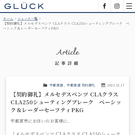
GLÜCK
Facebook
Insta
tog
nav
ホーム
ニュース一覧
【契約御礼】メルセデスベンツ CLAクラス CLA250シューティングブレーク ベ
ーシック＆レーダーセーフティPKG
Article
記事詳細
宇都宮店
,
宇都宮店 契約御礼
2023.11.17
【契約御礼】メルセデスベンツ CLAクラス
CLA250シューティングブレーク ベーシッ
ク＆レーダーセーフティPKG
宇都宮市にお住いのお客様に、
メルセデスベンツ CLAクラス CLA250シューテ
「