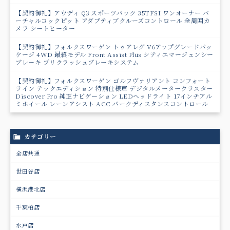
【契約御礼】アウディ Q3 スポーツバック 35TFSI ワンオーナー バ
ーチャルコックピット アダプティブクルーズコントロール 全周囲カ
メラ シートヒーター
【契約御礼】フォルクスワーゲン トゥアレグ V6アップグレードパッ
ケージ 4WD 最終モデル Front Assist Plus シティエマージェンシー
ブレーキ プリクラッシュブレーキシステム
【契約御礼】フォルクスワーゲン ゴルフヴァリアント コンフォート
ライン テックエディション 特別仕様車 デジタルメータークラスター
Discover Pro 純正ナビゲーション LEDヘッドライト 17インチアル
ミホイール レーンアシスト ACC パークディスタンスコントロール
カテゴリー
全店共通
世田谷店
横浜港北店
千葉柏店
水戸店