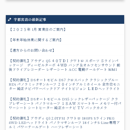
宇都宮店の最新記事
【２０２５年 1月 営業日のご案内】
【年末年始休業に関するご案内】
【遠方からのお問い合わせ】
【契約御礼】アウディ Q5 ４０ＴＤＩクワトロ スポーツ Ｓラインパ
ッケージ ディーゼルターボ ４ＷＤ バング＆オルフセンサウンド 前
後ドライブレコーダー レザーシート ACC 電動テールゲート MMI
【契約御礼】DSオートモビル DS7 クロスバック クラシックブルー
HDi パノラミックサンルーフ ２０インチアルミホイール 全方位モニ
ター 純正ナビパワーバックドア ナイトビジョン ＬＥＤヘッドライト
【契約御礼】DSオートモビール DS5 シックレザーパッケージ クラ
ブレザーシート パノラマルーフ １８ＡＷ スマートキー メモリー付パ
ワーシート シートヒーター 純正カーナビ ＴＶ バックカメラ
【契約御礼】アウディ Q3 2.0TFSI クワトロ 180PS SラインPKG
4WD LEDヘッドライト パノラマサンルーフ 18インチS-Line専用ア
ルミ パワーテールゲート ハーフレザーシート