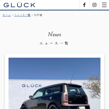
GLÜCK
Facebook
Insta
tog
nav
ホーム
ニュース一覧
水戸店
News
ニュース一覧