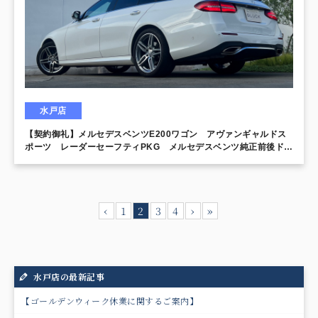
水戸店
【契約御礼】メルセデスベンツE200ワゴン アヴァンギャルドス
ポーツ レーダーセーフティPKG メルセデスベンツ純正前後ドラ
イブレコーダ パーキングアシスト Burmesterサウンドシステ
ム
‹
1
2
3
4
›
»
水戸店の最新記事
【ゴールデンウィーク休業に関するご案内】